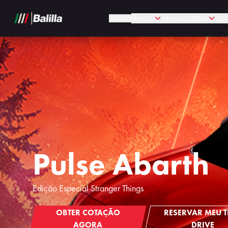
OFERTAS
NOVOS
VENDAS DIRETAS
SOL
Pulse Abarth
Edição Especial Stranger Things
OBTER COTAÇÃO
RESERVAR MEU T
AGORA
DRIVE