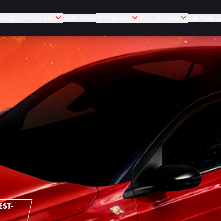
UÇÕES FINANCEIRAS
SEMINOVOS
PÓS-VENDAS
INSTITUCIONAL
FIAT PULSE 
EST-