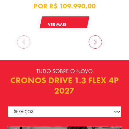
POR
R$ 109.990,00
VER MAIS
TUDO SOBRE O NOVO
CRONOS DRIVE 1.3 FLEX 4P
2027