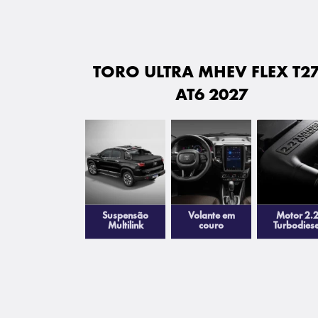
TORO ULTRA MHEV FLEX T2
AT6 2027
Suspensão
Volante em
Motor 2.
Multilink
couro
Turbodiese