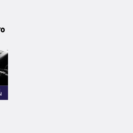
70
2
l